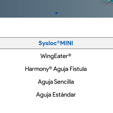
Sysloc®MINI
WingEater®
Harmony® Aguja Fistula
Aguja Sencilla
Aguja Estándar